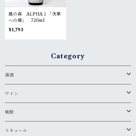
風の森 ALPHA１「次章
への扉」 720ml
¥1,793
Category
清酒
MIYASAKA
ワイン
真澄
ドメーヌ・コーセイ
焼酎
夜明け前
安曇野ワイナリー
千曲錦・帰山
リキュール