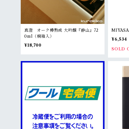
真澄 オーク樽熟成 大吟醸『静山』72
MIYAS
0ml（桐箱入）
¥6,534
¥18,700
SOLD 