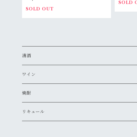
SOLD 
SOLD OUT
清酒
MIYASAKA
ワイン
真澄
ドメーヌ・コーセイ
焼酎
夜明け前
安曇野ワイナリー
千曲錦・帰山
リキュール
水尾
梅酒