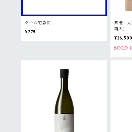
クール宅急便
真澄 大
箱入）
¥275
¥16,50
SOLD 