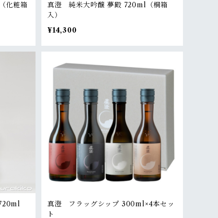
l（化粧箱
真澄 純米大吟醸 夢殿 720ml（桐箱
入）
¥14,300
20ml
真澄 フラッグシップ 300ml×4本セッ
ト