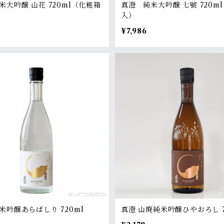
米大吟醸 山花 720ml（化粧箱
真澄 純米大吟醸 七號 720m
入）
¥7,986
米吟醸あらばしり 720ml
真澄 山廃純米吟醸ひやおろし 7