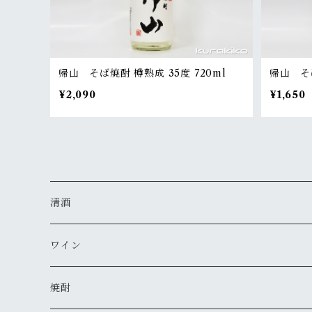
帰山 そば焼酎 樽熟成 35度 720ml
帰山 そば
¥2,090
¥1,650
清酒
MIYASAKA
ワイン
真澄
ドメーヌ・コーセイ
焼酎