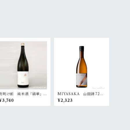
夜明け前 純米酒「絹華」 1
MIYASAKA 山田錦 720
800ml
ml
¥3,740
¥2,323