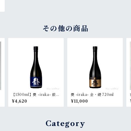
その他の商品
【1500ml】甍 -iraka- 銀・
甍 -iraka- 金・礎 720ml
藍
¥4,620
¥11,000
Category