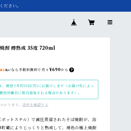
ください。
酎 樽熟成 35度 720ml
¥690
なら
手数料無料で
月々
から
は、最短で8月10日(月)にお届けします（お届け先によっ
最短到着日に数日追加される場合があります）。
かかります。
送料を確認する
（ポットスチル）で減圧蒸留されたそば焼酎が、治
樽貯蔵によりじっくりと熟成して、褐色の極上焼酎