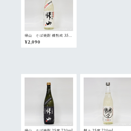
帰山 そば焼酎 樽熟成 35度
720ml
¥2,090
帰山 そば焼酎 25度 720ml
赫々 25度 720ml