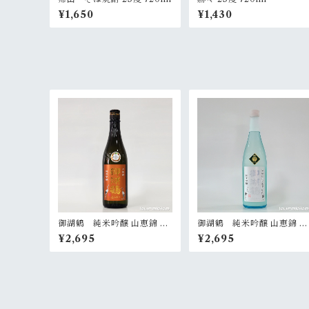
¥1,650
¥1,430
御湖鶴 純米吟醸 山恵錦 火
御湖鶴 純米吟醸 山恵錦 活
入 720ml
性にごり生酒 720ml【限
¥2,695
¥2,695
定】