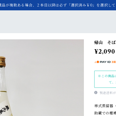
蔵品が複数ある場合、２本目以降は必ず「選択済み￥0」を選択して
帰山 そば焼
¥2,090
※この商品
て、
別途送料が
単式蒸留器
助蔵での樫