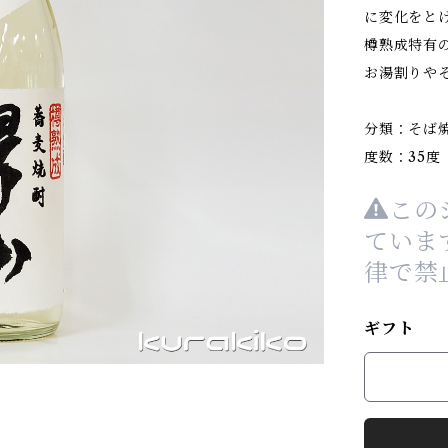
に変化をと
樽熟成特有
お湯割りや
分類：そば
度数：35度
この
ていま
律で禁
ギフト