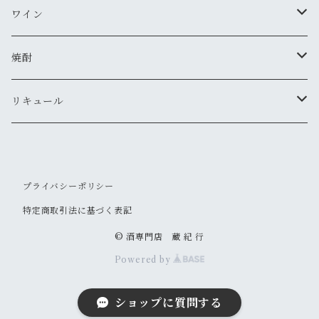
MIYASAKA
ワイン
真澄
ドメーヌ・コーセイ
焼酎
夜明け前
安曇野ワイナリー
千曲錦・帰山
リキュール
水尾
梅酒
帰山
その他
プライバシーポリシー
特定商取引法に基づく表記
大信州
© 酒専門店 蔵 紀 行
Powered by
信州亀齢
ショップに質問する
御湖鶴