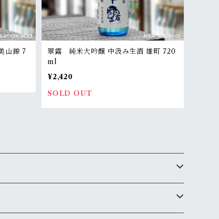
美山錦 7
翠露 純米大吟醸 中汲み生酒 雄町 720
ml
¥2,420
SOLD OUT