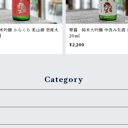
米吟醸 からくち 美山錦 壱度火
翠露 純米大吟醸 中汲み生酒 
l
20ml
¥2,200
Category