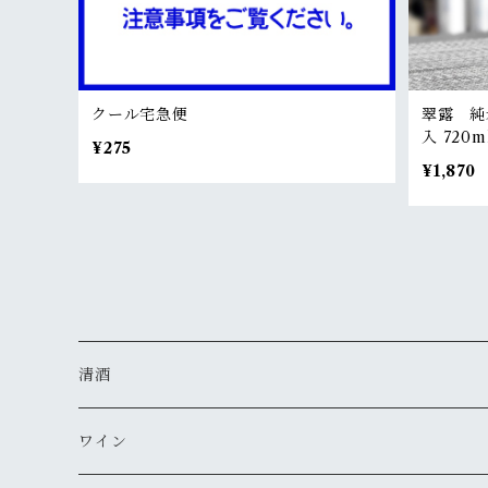
クール宅急便
翠露 純
入 720m
¥275
¥1,870
清酒
MIYASAKA
ワイン