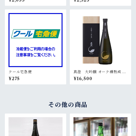
¥2,033
¥2,323
クール宅急便
真澄 大吟醸 オーク樽熟成 72
0ml（桐箱入）
¥275
¥16,500
その他の商品