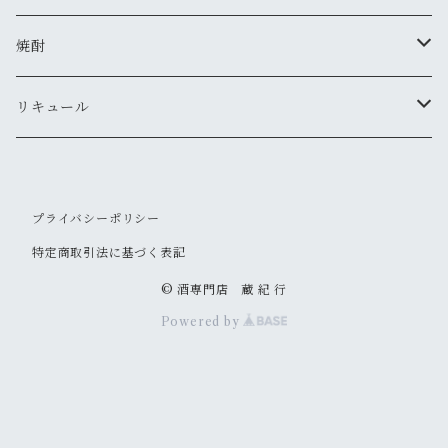
真澄
ドメーヌ・コーセイ
焼酎
夜明け前
安曇野ワイナリー
千曲錦・帰山
リキュール
水尾
梅酒
プライバシーポリシー
帰山
その他
特定商取引法に基づく表記
大信州
© 酒専門店 蔵 紀 行
Powered by
信州亀齢
御湖鶴