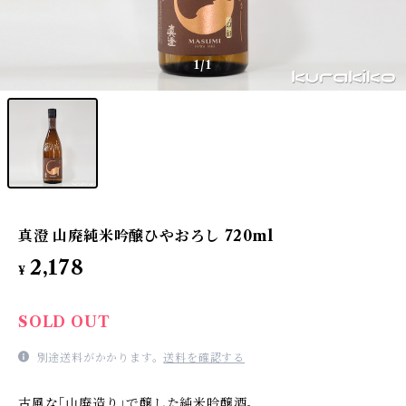
1
/1
真澄 山廃純米吟醸ひやおろし 720ml
2,178
¥
SOLD OUT
別途送料がかかります。
送料を確認する
古風な｢山廃造り｣で醸した純米吟醸酒。