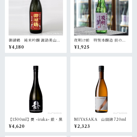
御湖鶴 純米吟醸 諏訪美山錦
夜明け前 特別本醸造 辰の吟
火入 1800ml
720ml
¥4,180
¥1,925
【1500ml】甍 -iraka- 銀・黒
MIYASAKA 山田錦 720ml
¥4,620
¥2,323