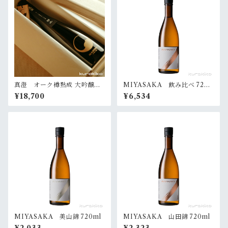
真澄 オーク樽熟成 大吟醸
MIYASAKA 飲み比べ 720
『静山』720ml（桐箱入）
ml✕３本
¥18,700
¥6,534
MIYASAKA 美山錦 720ml
MIYASAKA 山田錦 720ml