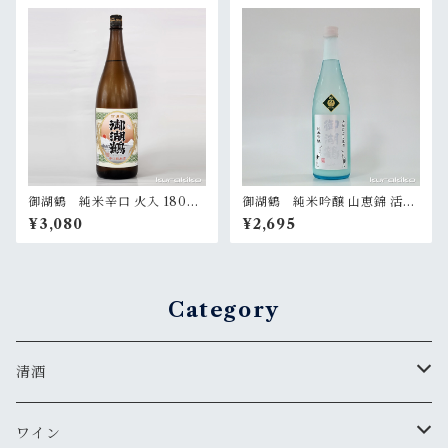
御湖鶴 純米辛口 火入 1800
御湖鶴 純米吟醸 山恵錦 活性
ml
にごり生酒 720ml
¥3,080
¥2,695
Category
清酒
MIYASAKA
ワイン