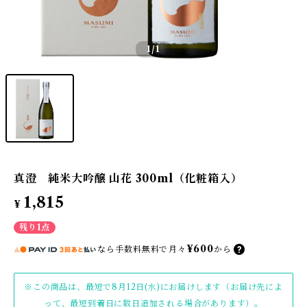
1
/1
真澄 純米大吟醸 山花 300ml（化粧箱入）
1,815
¥
残り1点
¥600
なら
手数料無料で
月々
から
※この商品は、最短で8月12日(水)にお届けします（お届け先によ
って、最短到着日に数日追加される場合があります）。