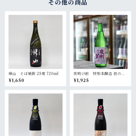
その他の商品
帰山 そば焼酎 25度 720ml
夜明け前 特別本醸造 辰の吟
生酒 720ml
¥1,650
¥1,925