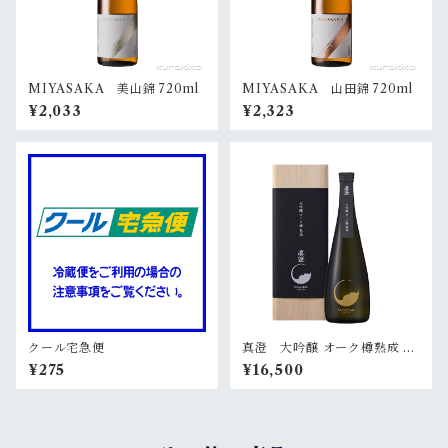
MIYASAKA 美山錦 720ml
MIYASAKA 山田錦 720ml
¥2,033
¥2,323
クール宅急便
真澄 大吟醸 オーク樽熟成 72
0ml（桐箱入）
¥275
¥16,500