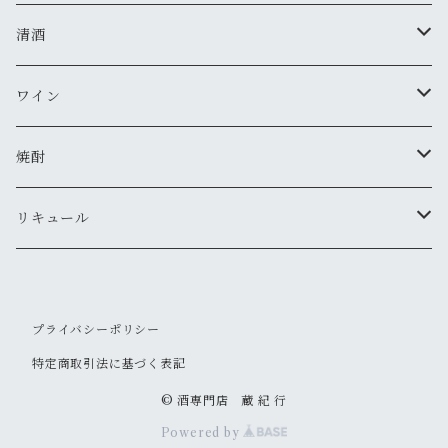
清酒
MIYASAKA
ワイン
真澄
ドメーヌ・コーセイ
焼酎
夜明け前
安曇野ワイナリー
千曲錦・帰山
リキュール
水尾
梅酒
プライバシーポリシー
帰山
その他
特定商取引法に基づく表記
大信州
© 酒専門店 蔵 紀 行
Powered by