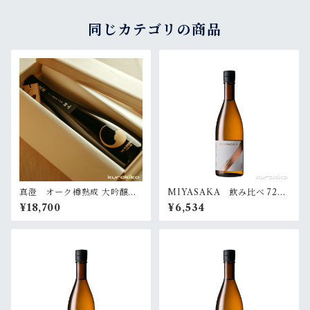
同じカテゴリの商品
真澄 オーク樽熟成 大吟醸
MIYASAKA 飲み比べ 720
『静山』720ml（桐箱入）
ml✕３本
¥18,700
¥6,534