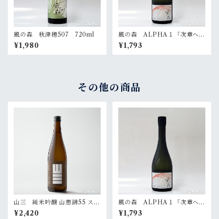
風の森 秋津穂507 720ml
風の森 ALPHA１「次章への
扉」 720ml
¥1,980
¥1,793
その他の商品
山三 純米吟醸 山恵錦55 スパ
風の森 ALPHA１「次章への
ークリング 720ml
扉」 720ml
¥2,420
¥1,793