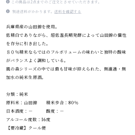
この商品は2点までのご注文とさせていただきます。
別途送料がかかります。
送料を確認する
兵庫県産の山田錦を使用。
低精白でありながら、超低温長期発酵によって山田錦の個性
を存分に引き出した。
８０％精米ならではのフルボリュームの味わいと独特の酸味
がバランスよく調和している。
風の森シリーズの中では最も甘味が抑えられた、無濾過・無
加水の純米生原酒。
分類：純米
原料米：山田錦 精米歩合：80％
日本酒度：－ 酸度：－
アルコール度数：16度
【要冷蔵】クール便