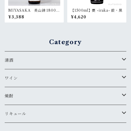
MIYASAKA 美山錦 1800m
【1500ml】甍 -iraka- 銀・黒
l
¥3,388
¥4,620
Category
清酒
MIYASAKA
ワイン
真澄
ドメーヌ・コーセイ
焼酎
夜明け前
安曇野ワイナリー
千曲錦・帰山
リキュール