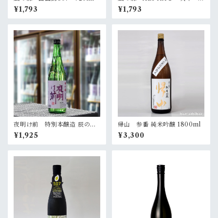
扉」 720ml
¥1,793
¥1,793
夜明け前 特別本醸造 辰の吟
帰山 参番 純米吟醸 1800ml
720ml
¥1,925
¥3,300