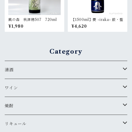
風の森 秋津穂507 720ml
【1500ml】甍 -iraka- 銀・藍
¥1,980
¥4,620
Category
清酒
MIYASAKA
ワイン
真澄
ドメーヌ・コーセイ
焼酎
夜明け前
安曇野ワイナリー
千曲錦・帰山
リキュール