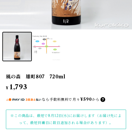
1
/2
風の森 雄町807 720ml
1,793
¥
¥590
なら
手数料無料で
月々
から
※この商品は、最短で8月12日(水)にお届けします（お届け先によ
って、最短到着日に数日追加される場合があります）。