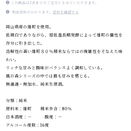
この商品は2点までのご注文とさせていただきます。
別途送料がかかります。
送料を確認する
岡山県産の雄町を使用。
低精白でありながら、超低温長期発酵によって雄町の個性を
存分に引き出した。
溶解性の高い雄町８０％精米ならではの複雑性をそなえた味
わい。
リッチな甘みと酸味がバランスよく調和している。
風の森シリーズの中では最も甘みを感じる。
無濾過・無加水、純米生原酒。
分類：純米
原料米：雄町 精米歩合：80％
日本酒度：－ 酸度：－
アルコール度数：16度