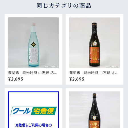
同じカテゴリの商品
御湖鶴 純米吟醸 山恵錦 活性
御湖鶴 純米吟醸 山恵錦 火入
にごり生酒 720ml【限定】
720ml
¥2,695
¥2,695