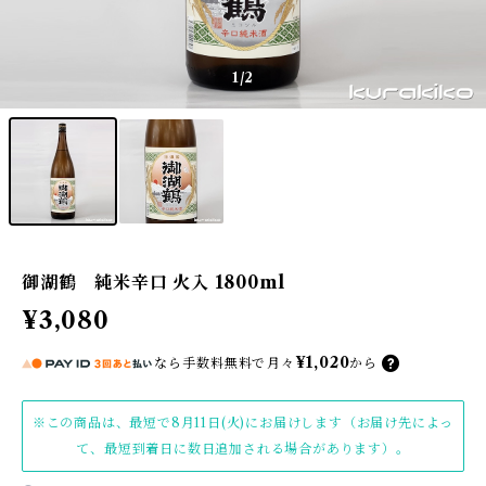
1
/2
御湖鶴 純米辛口 火入 1800ml
¥3,080
¥1,020
なら
手数料無料で
月々
から
※この商品は、最短で8月11日(火)にお届けします（お届け先によっ
て、最短到着日に数日追加される場合があります）。