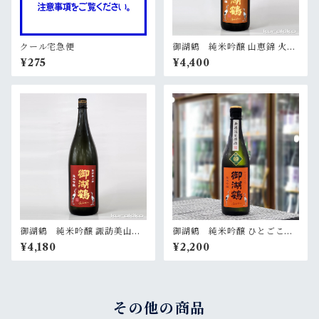
クール宅急便
御湖鶴 純米吟醸 山恵錦 火入
1800ml
¥275
¥4,400
御湖鶴 純米吟醸 諏訪美山錦
御湖鶴 純米吟醸 ひとごこち
火入 1800ml
火入 720ml
¥4,180
¥2,200
その他の商品