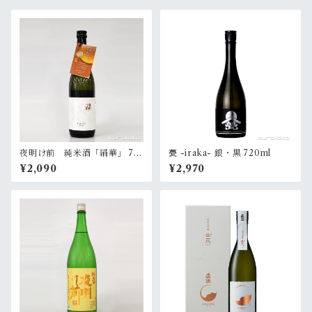
夜明け前 純米酒「絹華」 72
甍 -iraka- 銀・黒 720ml
0ml
¥2,090
¥2,970