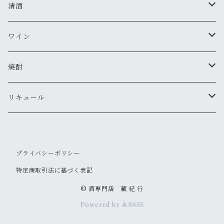
清酒
MIYASAKA
ワイン
真澄
ドメーヌ・コーセイ
焼酎
夜明け前
安曇野ワイナリー
千曲錦・帰山
リキュール
水尾
梅酒
プライバシーポリシー
帰山
その他
特定商取引法に基づく表記
大信州
© 酒専門店 蔵 紀 行
Powered by
信州亀齢