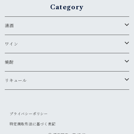
Category
清酒
MIYASAKA
ワイン
真澄
ドメーヌ・コーセイ
焼酎
夜明け前
安曇野ワイナリー
千曲錦・帰山
リキュール
水尾
梅酒
プライバシーポリシー
帰山
その他
特定商取引法に基づく表記