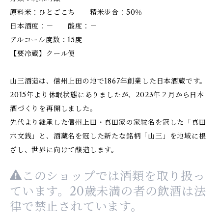
原料米：ひとごこち 精米歩合：50％
日本酒度：－ 酸度：－
アルコール度数：15度
【要冷蔵】クール便
山三酒造は、信州上田の地で1867年創業した日本酒蔵です。
2015年より休眠状態にありましたが、2023年２月から日本
酒づくりを再開しました。
先代より継承した信州上田・真田家の家紋名を冠した「真田
六文銭」と、酒蔵名を冠した新たな銘柄「山三」を地域に根
ざし、世界に向けて醸造します。
このショップでは酒類を取り扱っ
ています。20歳未満の者の飲酒は法
律で禁止されています。