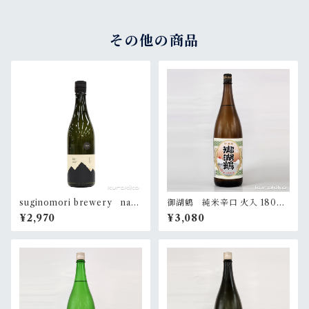
その他の商品
suginomori brewery nara
御湖鶴 純米辛口 火入 1800
i passage 720ml
ml
¥2,970
¥3,080