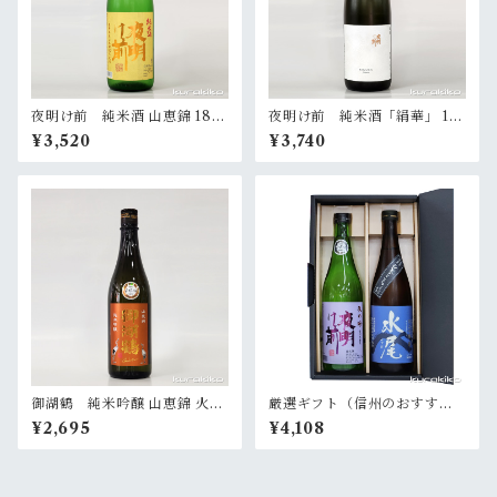
夜明け前 純米酒 山恵錦 180
夜明け前 純米酒「絹華」 18
0ml
00ml
¥3,520
¥3,740
御湖鶴 純米吟醸 山恵錦 火入
厳選ギフト（信州のおすすめ
720ml
酒）
¥2,695
¥4,108