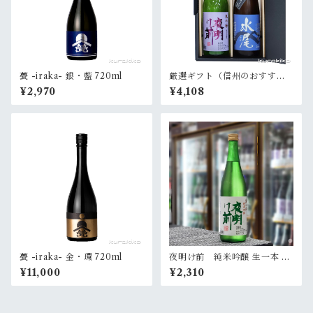
甍 -iraka- 銀・藍 720ml
厳選ギフト（信州のおすすめ
酒）
¥2,970
¥4,108
甍 -iraka- 金・環 720ml
夜明け前 純米吟醸 生一本 72
0ml
¥11,000
¥2,310