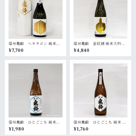
信州亀齢 ヘキサゴン 純米大
信州亀齢 金紋錦 純米大吟醸
吟醸 720ml
720ml
¥7,700
¥4,840
信州亀齢 ひとごこち 純米吟
信州亀齢 ひとごこち 純米 無
醸 720ml
濾過生原酒 720ml
¥1,980
¥1,760