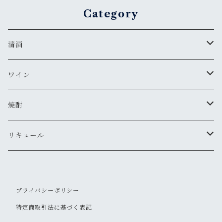
Category
清酒
MIYASAKA
ワイン
真澄
ドメーヌ・コーセイ
焼酎
夜明け前
安曇野ワイナリー
千曲錦・帰山
リキュール
水尾
梅酒
プライバシーポリシー
帰山
その他
特定商取引法に基づく表記