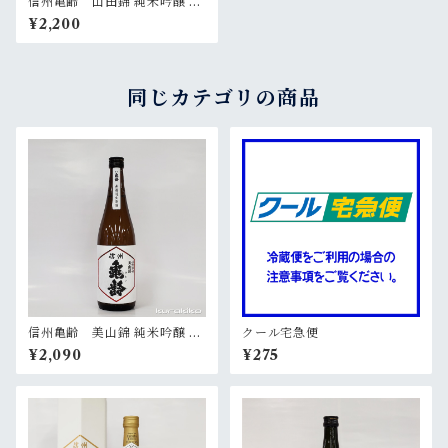
信州亀齢 山田錦 純米吟醸 無
濾過生原酒 720ml
¥2,200
同じカテゴリの商品
信州亀齢 美山錦 純米吟醸 無
クール宅急便
濾過生原酒 720ml
¥2,090
¥275