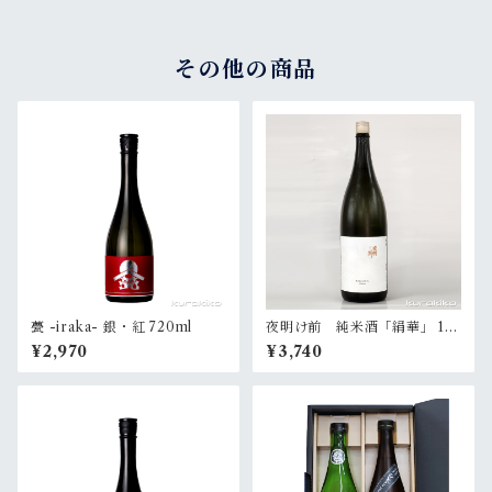
その他の商品
甍 -iraka- 銀・紅 720ml
夜明け前 純米酒「絹華」 18
00ml
¥2,970
¥3,740