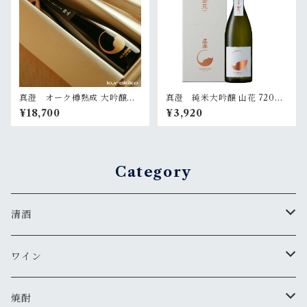
真澄 オーク樽熟成 大吟醸
真澄 純米大吟醸 山花 720ml
『静山』720ml（桐箱入）
（化粧箱入）
¥18,700
¥3,920
Category
清酒
MIYASAKA
ワイン
真澄
ドメーヌ・コーセイ
焼酎