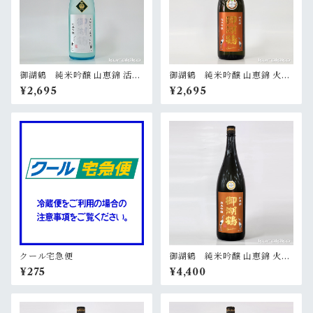
御湖鶴 純米吟醸 山恵錦 活性
御湖鶴 純米吟醸 山恵錦 火入
にごり生酒 720ml
720ml
¥2,695
¥2,695
クール宅急便
御湖鶴 純米吟醸 山恵錦 火入
1800ml
¥275
¥4,400