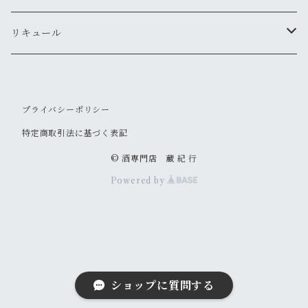
夜明け前
安曇野ワイナリー
千曲錦・帰山
リキュール
水尾
梅酒
プライバシーポリシー
帰山
その他
特定商取引法に基づく表記
大信州
© 酒専門店 蔵 紀 行
Powered by
信州亀齢
御湖鶴
山三
ショップに質問する