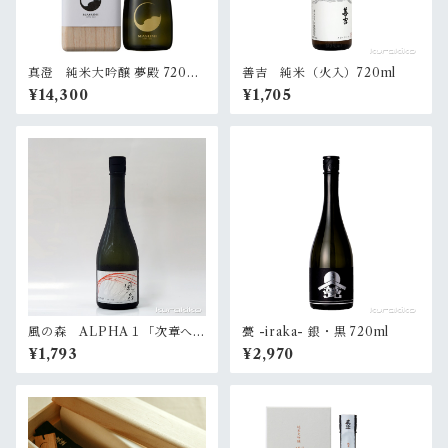
真澄 純米大吟醸 夢殿 720ml
善吉 純米（火入）720ml
（桐箱入）
¥14,300
¥1,705
風の森 ALPHA１「次章への
甍 -iraka- 銀・黒 720ml
扉」 720ml
¥1,793
¥2,970