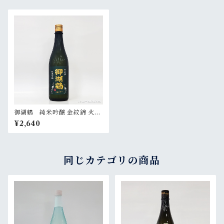
御湖鶴 純米吟醸 金紋錦 火入
720ml
¥2,640
同じカテゴリの商品