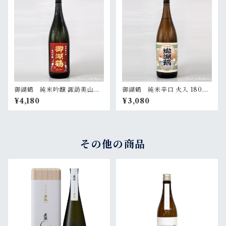
御湖鶴 純米吟醸 諏訪美山錦
御湖鶴 純米辛口 火入 1800
火入 1800ml
ml
¥4,180
¥3,080
その他の商品