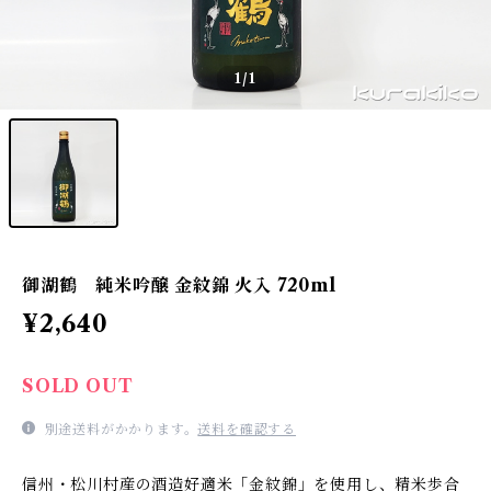
1
/1
御湖鶴 純米吟醸 金紋錦 火入 720ml
¥2,640
SOLD OUT
別途送料がかかります。
送料を確認する
信州・松川村産の酒造好適米「金紋錦」を使用し、精米歩合