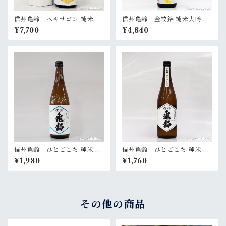
信州亀齢 ヘキサゴン 純米大
信州亀齢 金紋錦 純米大吟醸
吟醸 720ml
720ml
¥7,700
¥4,840
信州亀齢 ひとごこち 純米吟
信州亀齢 ひとごこち 純米 無
醸 720ml
濾過生原酒 720ml
¥1,980
¥1,760
その他の商品