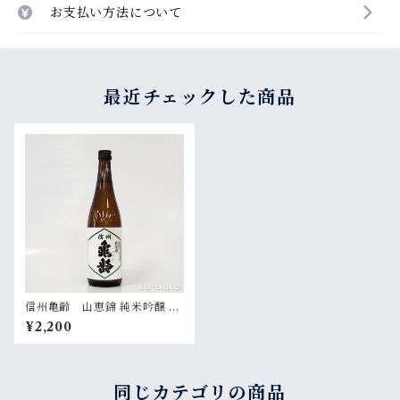
お支払い方法について
最近チェックした商品
信州亀齢 山恵錦 純米吟醸 72
0ml
¥2,200
同じカテゴリの商品