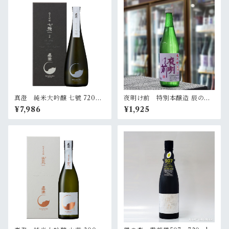
真澄 純米大吟醸 七號 720ml
夜明け前 特別本醸造 辰の吟
（化粧箱入）
生酒 720ml
¥7,986
¥1,925