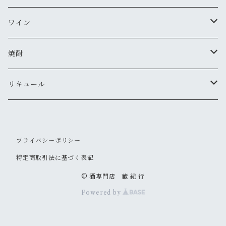
MIYASAKA
ワイン
真澄
ドメーヌ・コーセイ
焼酎
夜明け前
安曇野ワイナリー
千曲錦・帰山
リキュール
水尾
梅酒
プライバシーポリシー
帰山
その他
特定商取引法に基づく表記
大信州
© 酒専門店 蔵 紀 行
Powered by
信州亀齢