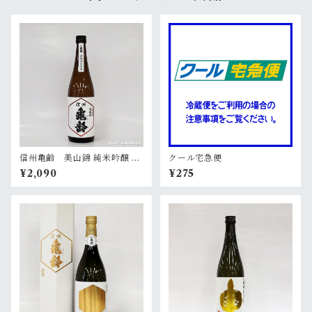
信州亀齢 美山錦 純米吟醸 無
クール宅急便
濾過生原酒 720ml
¥2,090
¥275