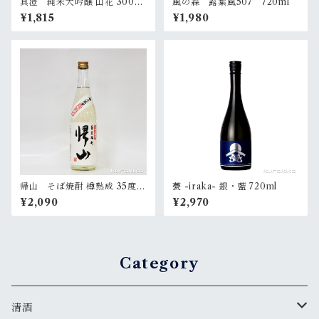
真澄 純米大吟醸 山花 300ml
風の森 露葉風507 720ml
（化粧箱入）
¥1,815
¥1,980
帰山 そば焼酎 樽熟成 35度 7
甍 -iraka- 銀・藍 720ml
20ml
¥2,090
¥2,970
Category
清酒