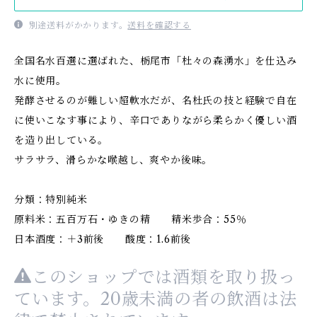
別途送料がかかります。
送料を確認する
全国名水百選に選ばれた、栃尾市「杜々の森湧水」を仕込み
水に使用。
発酵させるのが難しい超軟水だが、名杜氏の技と経験で自在
に使いこなす事により、辛口でありながら柔らかく優しい酒
を造り出している。
サラサラ、滑らかな喉越し、爽やか後味。
分類：特別純米
原料米：五百万石・ゆきの精 精米歩合：55％
日本酒度：＋3前後 酸度：1.6前後
このショップでは酒類を取り扱っ
ています。20歳未満の者の飲酒は法