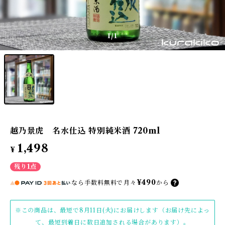
1
/1
越乃景虎 名水仕込 特別純米酒 720ml
1,498
¥
残り1点
¥490
なら
手数料無料で
月々
から
※この商品は、最短で8月11日(火)にお届けします（お届け先によっ
て、最短到着日に数日追加される場合があります）。