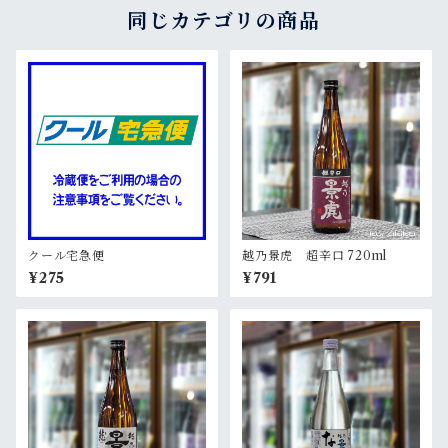
同じカテゴリの商品
クール宅急便
越乃景虎 超辛口 720ml
¥275
¥791