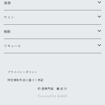
清酒
MIYASAKA
ワイン
真澄
ドメーヌ・コーセイ
焼酎
夜明け前
安曇野ワイナリー
千曲錦・帰山
リキュール
水尾
梅酒
プライバシーポリシー
帰山
その他
特定商取引法に基づく表記
大信州
© 酒専門店 蔵 紀 行
Powered by
信州亀齢