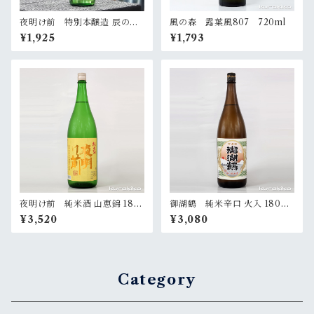
夜明け前 特別本醸造 辰の吟
風の森 露葉風807 720ml
720ml
¥1,925
¥1,793
夜明け前 純米酒 山恵錦 180
御湖鶴 純米辛口 火入 1800
0ml
ml
¥3,520
¥3,080
Category