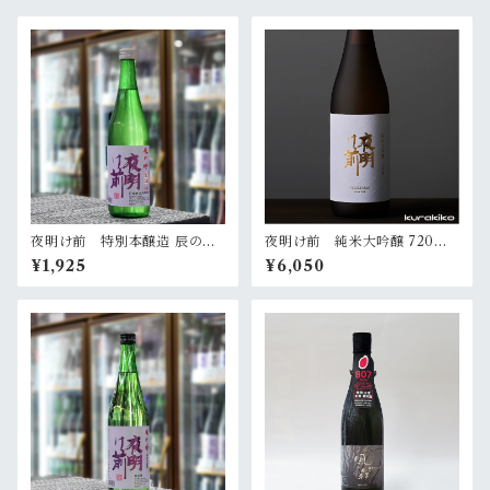
夜明け前 特別本醸造 辰の吟
夜明け前 純米大吟醸 720ml
生酒 720ml
（箱入）
¥1,925
¥6,050