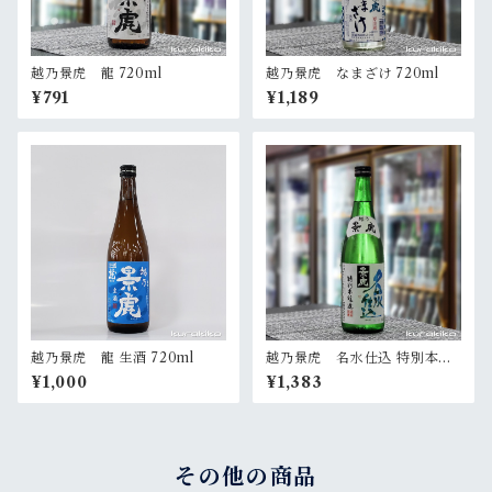
越乃景虎 龍 720ml
越乃景虎 なまざけ 720ml
¥791
¥1,189
越乃景虎 龍 生酒 720ml
越乃景虎 名水仕込 特別本醸
造 720ml
¥1,000
¥1,383
その他の商品