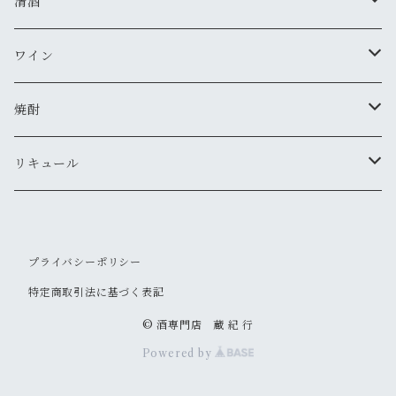
清酒
MIYASAKA
ワイン
真澄
ドメーヌ・コーセイ
焼酎
夜明け前
安曇野ワイナリー
千曲錦・帰山
リキュール
水尾
梅酒
プライバシーポリシー
帰山
その他
特定商取引法に基づく表記
大信州
© 酒専門店 蔵 紀 行
Powered by
信州亀齢