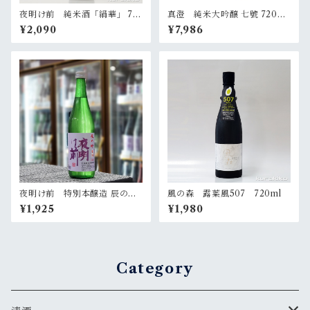
夜明け前 純米酒「絹華」 72
真澄 純米大吟醸 七號 720ml
0ml
（化粧箱入）
¥2,090
¥7,986
夜明け前 特別本醸造 辰の吟
風の森 露葉風507 720ml
生酒 720ml
¥1,925
¥1,980
Category