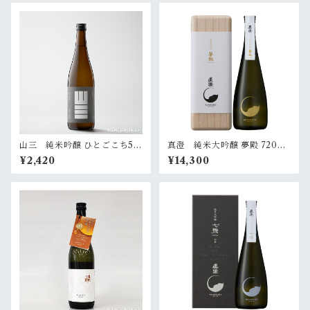
山三 純米吟醸 ひとごこち50
真澄 純米大吟醸 夢殿 720ml
スパークリング 720ml
（桐箱入）
¥2,420
¥14,300