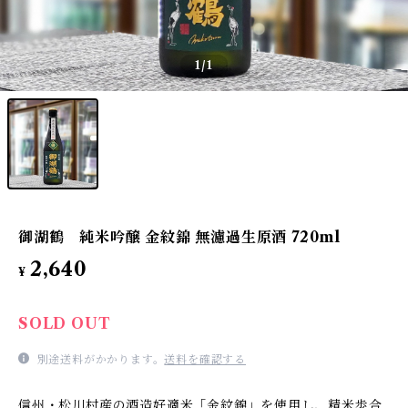
1
/1
御湖鶴 純米吟醸 金紋錦 無濾過生原酒 720ml
2,640
¥
SOLD OUT
別途送料がかかります。
送料を確認する
信州・松川村産の酒造好適米「金紋錦」を使用し、精米歩合