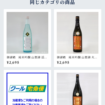
同じカテゴリの商品
御湖鶴 純米吟醸 山恵錦 活性
御湖鶴 純米吟醸 山恵錦 火入
にごり生酒 720ml
720ml
¥2,695
¥2,695