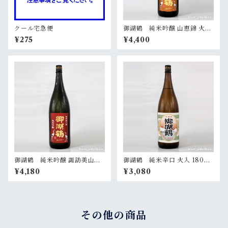
クール宅急便
御湖鶴 純米吟醸 山恵錦 火入
1800ml
¥275
¥4,400
御湖鶴 純米吟醸 諏訪美山錦
御湖鶴 純米辛口 火入 1800
火入 1800ml
ml
¥4,180
¥3,080
その他の商品