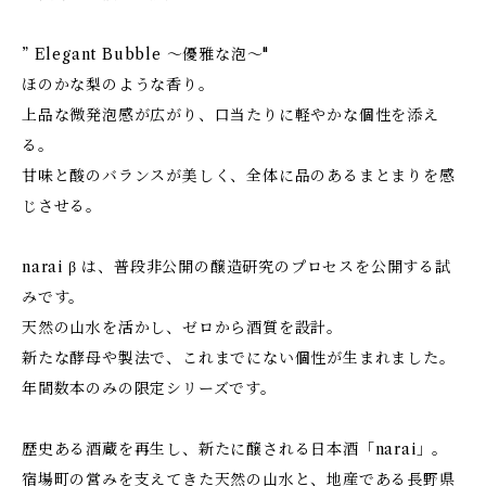
” Elegant Bubble ～優雅な泡～"
ほのかな梨のような香り。
上品な微発泡感が広がり、口当たりに軽やかな個性を添え
る。
甘味と酸のバランスが美しく、全体に品のあるまとまりを感
じさせる。
narai β は、普段非公開の醸造研究のプロセスを公開する試
みです。
天然の山水を活かし、ゼロから酒質を設計。
新たな酵母や製法で、これまでにない個性が生まれました。
年間数本のみの限定シリーズです。
歴史ある酒蔵を再生し、新たに醸される日本酒「narai」。
宿場町の営みを支えてきた天然の山水と、地産である長野県