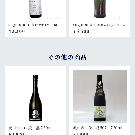
suginomori brewery nara
suginomori brewery nara
i β No.4 720ml
i 720ml【専用箱入】
¥3,300
¥5,500
その他の商品
甍 -iraka- 銀・黒 720ml
風の森 秋津穂507 720ml
¥2,970
¥1,980