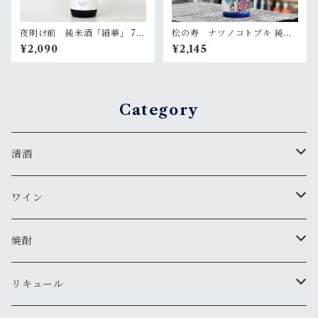
夜明け前 純米酒「絹華」 72
松の寿 ナツノコトブキ 純米
0ml
吟醸 無濾過生酒 720ml
¥2,090
¥2,145
Category
清酒
MIYASAKA
ワイン
真澄
ドメーヌ・コーセイ
焼酎
夜明け前
安曇野ワイナリー
千曲錦・帰山
リキュール