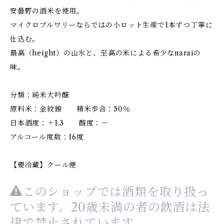
安曇野の酒米を使用。
マイクロブルワリーならではの小ロット生産で1本ずつ丁寧に
仕込む。
最高（height）の山水と、至高の米による希少なnaraiの
味。
分類：純米大吟醸
原料米：金紋錦 精米歩合：50％
日本酒度：＋1.3 酸度：－
アルコール度数：16度
【要冷蔵】クール便
このショップでは酒類を取り扱っ
ています。20歳未満の者の飲酒は法
律で禁止されています。