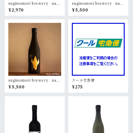
suginomori brewery nara
suginomori brewery nara
i passage 720ml
i sankei 720ml【専用箱入】
¥2,970
¥5,500
suginomori brewery nara
クール宅急便
i kinmon 720ml【専用箱入】
¥5,500
¥275