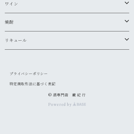
MIYASAKA
ワイン
真澄
ドメーヌ・コーセイ
焼酎
夜明け前
安曇野ワイナリー
千曲錦・帰山
リキュール
水尾
梅酒
プライバシーポリシー
帰山
その他
特定商取引法に基づく表記
大信州
© 酒専門店 蔵 紀 行
Powered by
信州亀齢
御湖鶴