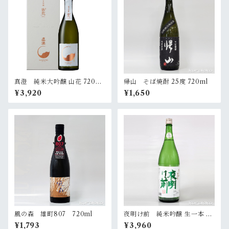
真澄 純米大吟醸 山花 720ml
帰山 そば焼酎 25度 720ml
（化粧箱入）
¥3,920
¥1,650
風の森 雄町807 720ml
夜明け前 純米吟醸 生一本 18
00ml
¥1,793
¥3,960