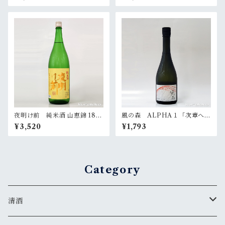
夜明け前 純米酒 山恵錦 180
風の森 ALPHA１「次章への
0ml
扉」 720ml
¥3,520
¥1,793
Category
清酒