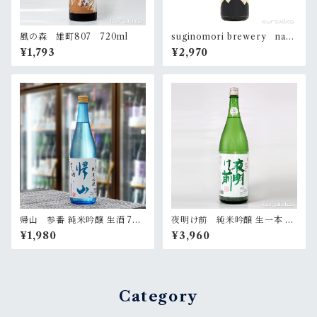
風の森 雄町807 720ml
suginomori brewery nara
i passage 720ml
¥1,793
¥2,970
帰山 参番 純米吟醸 生酒 720
夜明け前 純米吟醸 生一本 18
ml
00ml
¥1,980
¥3,960
Category