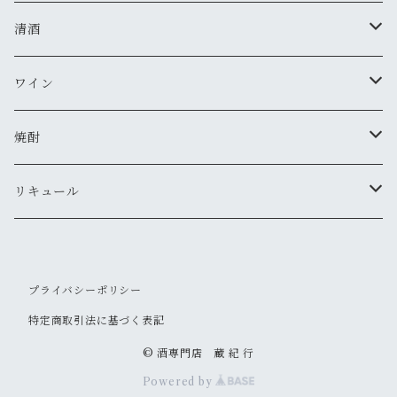
清酒
MIYASAKA
ワイン
真澄
ドメーヌ・コーセイ
焼酎
夜明け前
安曇野ワイナリー
千曲錦・帰山
リキュール
水尾
梅酒
プライバシーポリシー
帰山
その他
特定商取引法に基づく表記
大信州
© 酒専門店 蔵 紀 行
Powered by