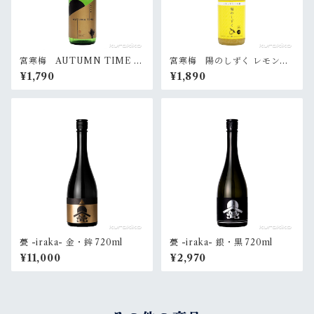
宮寒梅 AUTUMN TIME 72
宮寒梅 陽のしずく レモンサ
0ml
ワーの素 720ml
¥1,790
¥1,890
甍 -iraka- 金・鉾 720ml
甍 -iraka- 銀・黒 720ml
¥11,000
¥2,970