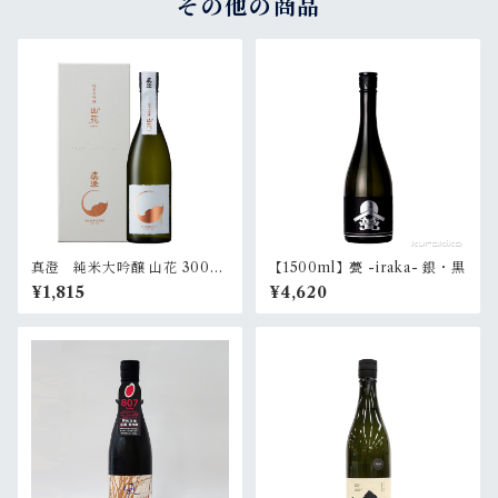
その他の商品
真澄 純米大吟醸 山花 300ml
【1500ml】甍 -iraka- 銀・黒
（化粧箱入）
¥1,815
¥4,620