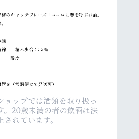
寒梅のキャッチフレーズ「ココロに春を呼ぶお酒」
酒。
吟醸
山錦 精米歩合：55％
－ 酸度：－
）
保管を（常温便にて発送可）
ショップでは酒類を取り扱っ
す。20歳未満の者の飲酒は法
止されています。