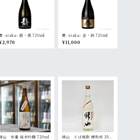
甍 -iraka- 銀・黒 720ml
甍 -iraka- 金・鉾 720ml
¥2,970
¥11,000
帰山 参番 純米吟醸 720ml
帰山 そば焼酎 樽熟成 35度