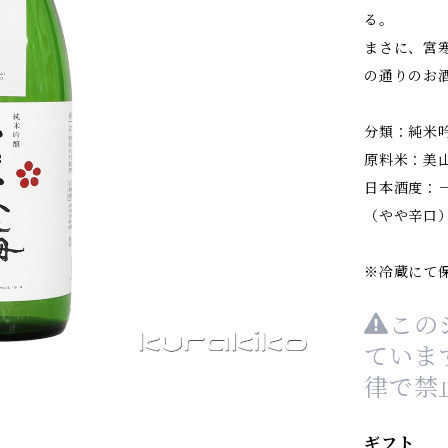
る。
まさに、宮
の通りのお
分類：純米
原料米：美
日本酒度：
（やや辛口
※冷蔵にて
この
ていま
律で禁
ギフト