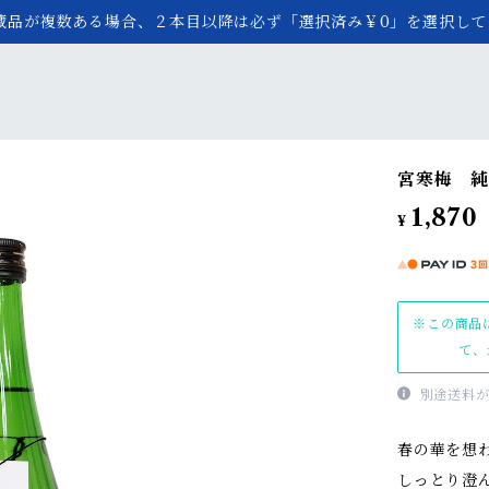
蔵品が複数ある場合、２本目以降は必ず「選択済み￥0」を選択して
宮寒梅 純
1,870
¥
※この商品
て、
別途送料が
春の華を想
しっとり澄