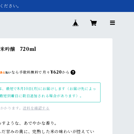
ください。
米吟醸 720ml
¥620
なら
手数料無料で
月々
から
は、最短で8月10日(月)にお届けします（お届け先によっ
最短到着日に数日追加される場合があります）。
かかります。
送料を確認する
わすような、あでやかな香り。
んだ甘みの奥に、完熟した米の味わいが控えてい