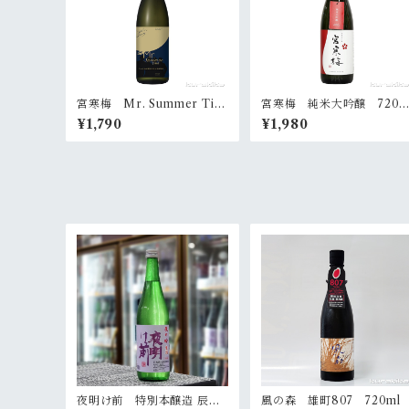
宮寒梅 Mr. Summer Tim
宮寒梅 純米大吟醸 720
e 720ml
l
¥1,790
¥1,980
夜明け前 特別本醸造 辰の
風の森 雄町807 720ml