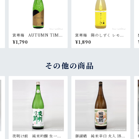
m
宮寒梅 AUTUMN TIME
宮寒梅 陽のしずく レモン
720ml
サワーの素 720ml
¥1,790
¥1,890
その他の商品
夜明け前 純米吟醸 生一本
御湖鶴 純米辛口 火入 180