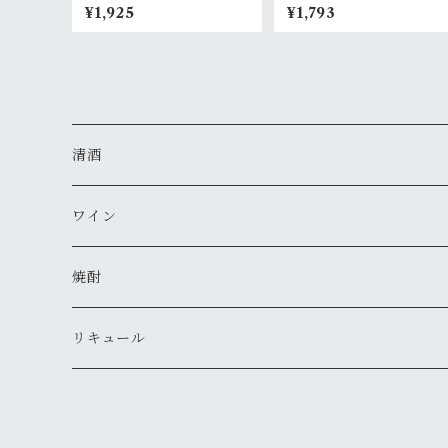
吟 生酒 720ml
¥1,925
¥1,793
清酒
MIYASAKA
ワイン
真澄
ドメーヌ・コーセイ
焼酎
夜明け前
安曇野ワイナリー
千曲錦・帰山
リキュール
水尾
梅酒