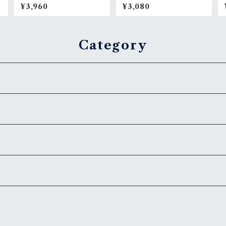
1800ml
0ml
¥3,960
¥3,080
Category