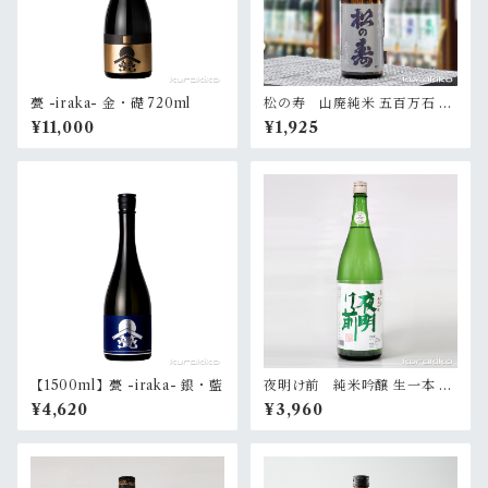
甍 -iraka- 金・礎 720ml
松の寿 山廃純米 五百万石 72
0ml
¥11,000
¥1,925
【1500ml】甍 -iraka- 銀・藍
夜明け前 純米吟醸 生一本 18
00ml
¥4,620
¥3,960