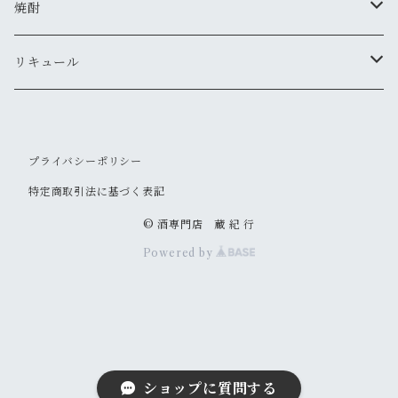
真澄
ドメーヌ・コーセイ
焼酎
夜明け前
安曇野ワイナリー
千曲錦・帰山
リキュール
水尾
梅酒
プライバシーポリシー
帰山
その他
特定商取引法に基づく表記
大信州
© 酒専門店 蔵 紀 行
Powered by
信州亀齢
御湖鶴
山三
ショップに質問する