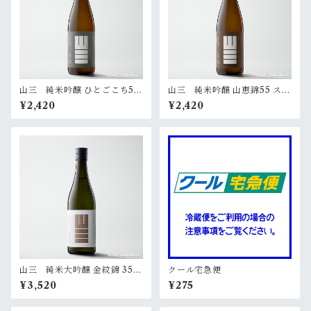
山三 純米吟醸 ひとごこち50
山三 純米吟醸 山恵錦55 スパ
スパークリング 720ml
ークリング 720ml
¥2,420
¥2,420
山三 純米大吟醸 金紋錦 35
クール宅急便
無濾過原酒 720ml
¥3,520
¥275