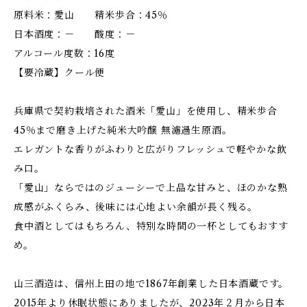
原料米：愛山 精米歩合：45％
日本酒度：－ 酸度：－
アルコール度数：16度
【要冷蔵】クール便
兵庫県で契約栽培された酒米「愛山」を使用し、精米歩合
45％まで磨き上げた純米大吟醸 無濾過生原酒。
エレガントな香りがふわりと広がりフレッシュで軽やかな飲
み口。
「愛山」ならではのジューシーで上品な甘みと、ほのかな熟
成感がふくらみ、後味には心地よい余韻が長く残る。
食中酒としてはもちろん、特別な時間の一杯としてもおすす
め。
山三酒造は、信州上田の地で1867年創業した日本酒蔵です。
2015年より休眠状態にありましたが、2023年２月から日本