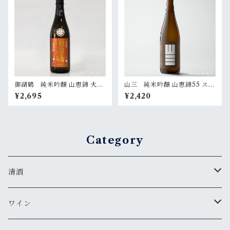
御湖鶴 純米吟醸 山恵錦 火入
山三 純米吟醸 山恵錦55 スパ
720ml
ークリング 720ml
¥2,695
¥2,420
Category
清酒
MIYASAKA
ワイン